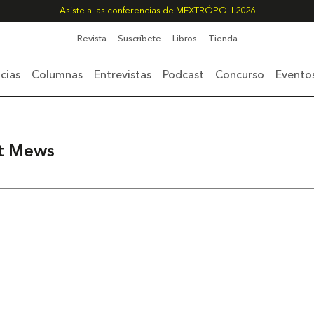
Asiste a las conferencias de MEXTRÓPOLI 2026
Revista
Suscríbete
Libros
Tienda
cias
Columnas
Entrevistas
Podcast
Concurso
Evento
t Mews