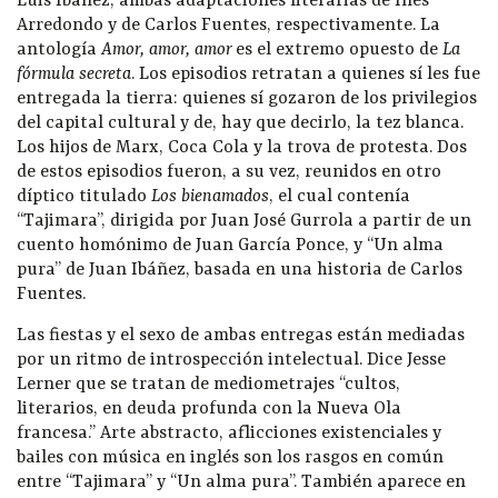
Luis Ibáñez, ambas adaptaciones literarias de Inés
Arredondo y de Carlos Fuentes, respectivamente. La
antología
Amor, amor, amor
es el extremo opuesto de
La
fórmula secreta
. Los episodios retratan a quienes sí les fue
entregada la tierra: quienes sí gozaron de los privilegios
del capital cultural y de, hay que decirlo, la tez blanca.
Los hijos de Marx, Coca Cola y la trova de protesta. Dos
de estos episodios fueron, a su vez, reunidos en otro
díptico titulado
Los bienamados
, el cual contenía
“Tajimara”, dirigida por Juan José Gurrola a partir de un
cuento homónimo de Juan García Ponce, y “Un alma
pura” de Juan Ibáñez, basada en una historia de Carlos
Fuentes.
Las fiestas y el sexo de ambas entregas están mediadas
por un ritmo de introspección intelectual. Dice Jesse
Lerner que se tratan de mediometrajes “cultos,
literarios, en deuda profunda con la Nueva Ola
francesa.” Arte abstracto, aflicciones existenciales y
bailes con música en inglés son los rasgos en común
entre “Tajimara” y “Un alma pura”. También aparece en