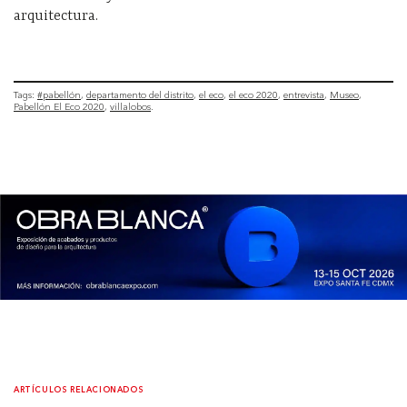
arquitectura.
Tags:
#pabellón
departamento del distrito
el eco
el eco 2020
entrevista
Museo
Pabellón El Eco 2020
villalobos
ARTÍCULOS RELACIONADOS