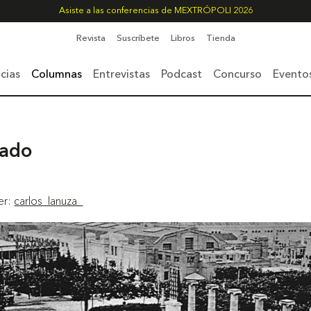
Asiste a las conferencias de MEXTRÓPOLI 2026
Revista
Suscríbete
Libros
Tienda
cias
Columnas
Entrevistas
Podcast
Concurso
Evento
zado
ter:
carlos_lanuza_