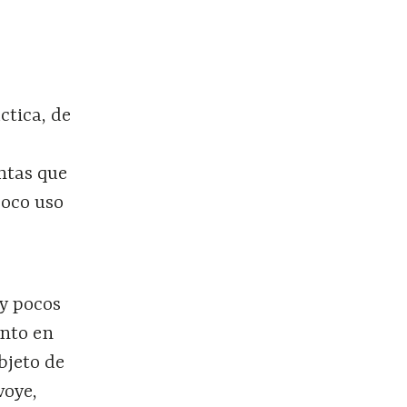
s
ctica, de
entas que
poco uso
 y pocos
anto en
bjeto de
voye,