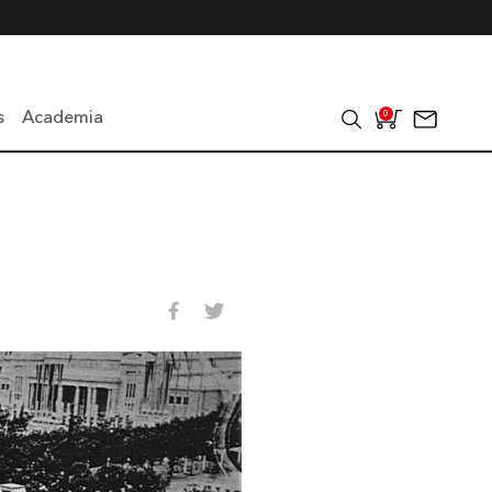
s
Academia
0