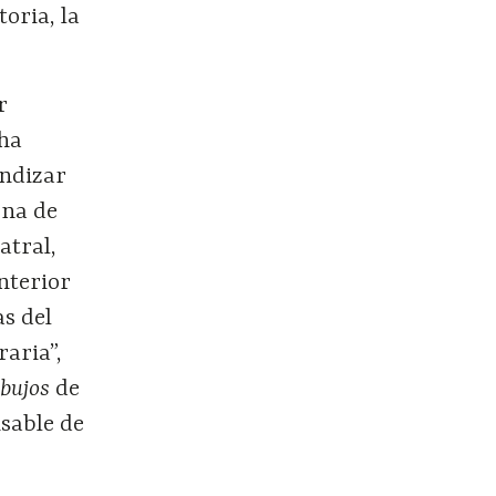
oria, la
r
 ha
undizar
ona de
atral,
nterior
as del
raria”,
ibujos
de
sable de