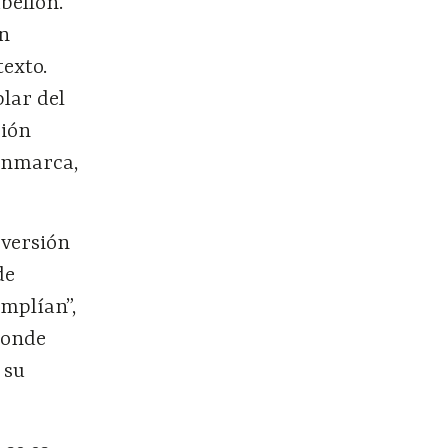
bellón.
an
texto.
lar del
ción
 enmarca,
 versión
de
amplían”,
donde
 su