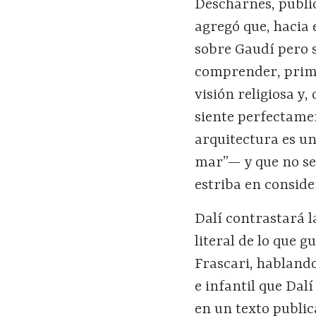
Descharnes, public
agregó que, hacia 
sobre Gaudí pero s
comprender, prime
visión religiosa y
siente perfectamen
arquitectura es un
mar”— y que no se
estriba en conside
Dalí contrastará l
literal de lo
que
gu
Frascari, habland
e infantil que Dal
en un texto public