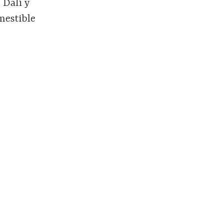
 Dalí y
mestible