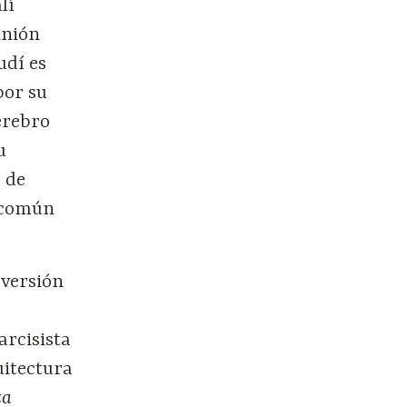
lí
inión
udí es
por su
cerebro
u
o de
r común
 versión
o
arcisista
uitectura
za