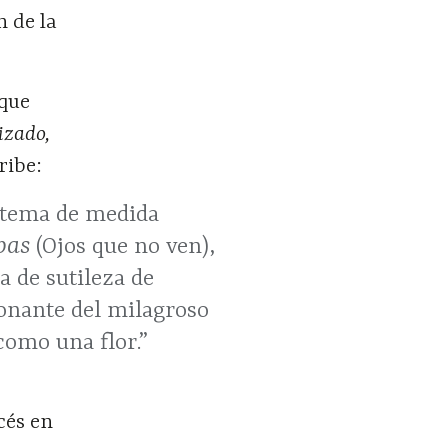
 de la
 que
rizado,
ribe:
istema de medida
 pas
(Ojos que no ven),
a de sutileza de
ionante del milagroso
como una flor.”
cés en