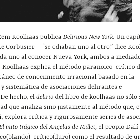
Rem Koolhaas publica
Delirious New York.
Un capí
Le Corbusier —“se odiaban uno al otro,” dice Ko
cada uno al conocer Nueva York, ambos a mediado
e Koolhaas explica el método paranoico-crítico d
áneo de conocimiento irracional basado en la
 y sistemática de asociaciones delirantes e
 De hecho, el
delirio
del libro de koolhaas no sólo
dad que analiza sino justamente al método que, c
, explora crítica y rigurosamente series de asoc
El mito trágico del Angelus de Millet,
el propio Dalí
co(blando)-crítico(duro) como el resultado de u