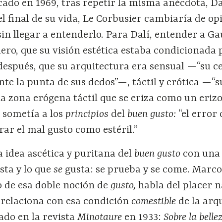
ado en 1969, tras repetir la misma anécdota, Da
el final de su vida, Le Corbusier cambiaría de op
in llegar a entenderlo. Para Dalí, entender a Ga
ro, que su visión estética estaba condicionada 
, después, que su arquitectura era sensual —“su 
te la punta de sus dedos”—, táctil y erótica —“s
a zona erógena táctil que se eriza como un eriz
 sometía a los
principios
del
buen gusto:
“el erro
rar el mal gusto como estéril.”
a idea ascética y puritana del
buen gusto
con una
sta
y lo que
se
gusta: se prueba y se come. Marc
o de esa doble noción de
gusto,
habla del placer n
í relaciona con esa condición
comestible
de la arq
ado en la revista
Minotaure
en 1933:
Sobre la belle