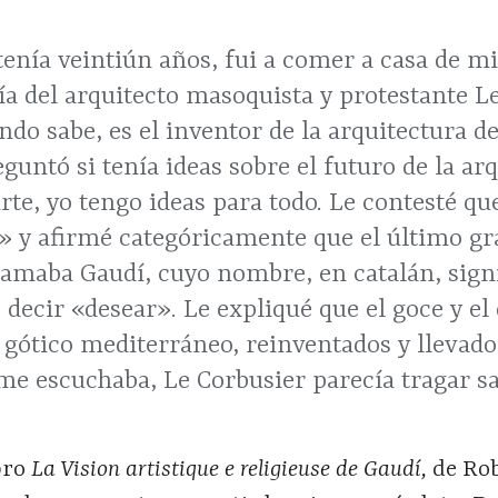
tenía veintiún años, fui a comer a casa de m
a del arquitecto masoquista y protestante Le
do sabe, es el inventor de la arquitectura d
untó si tenía ideas sobre el futuro de la arqu
arte, yo tengo ideas para todo. Le contesté qu
» y afirmé categóricamente que el último gr
llamaba Gaudí, cuyo nombre, en catalán, signi
decir «desear». Le expliqué que el goce y el
l gótico mediterráneo, reinventados y llevad
me escuchaba, Le Corbusier parecía tragar sa
ibro
La Vision artistique e religieuse de Gaudí,
de Ro