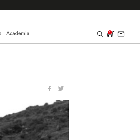
s
Academia
0