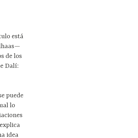
tulo está
olhaas—
s de los
e Dalí:
 se puede
ual lo
iaciones
 explica
na idea