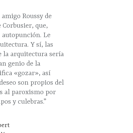
i amigo Roussy de
 Corbusier, que,
e autopunción. Le
itectura. Y sí, las
e la arquitectura sería
an genio de la
fica «gozar», así
 deseo son propios del
os al paroxismo por
pos y culebras.”
bert