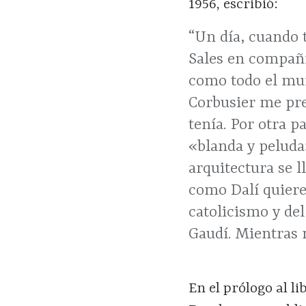
1956, escribió:
“Un día, cuando 
Sales en compañí
como todo el mun
Corbusier me preg
tenía. Por otra p
«blanda y peluda
arquitectura se 
como Dalí quiere 
catolicismo y de
Gaudí. Mientras 
En el prólogo al l