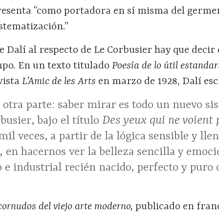
presenta “como portadora en sí misma del germen
istematización.”
e Dalí al respecto de Le Corbusier hay que decir
mpo. En un texto titulado
Poesía de lo útil estanda
vista
L’Amic de les Arts
en marzo de 1928, Dalí esc
otra parte: saber mirar es todo un nuevo s
Des yeux qui ne voient
busier, bajo el título
l veces, a partir de la lógica sensible y llen
u,
en hacernos ver la belleza sencilla y emoc
 industrial recién nacido, perfecto y puro 
cornudos del viejo arte moderno,
publicado en fran