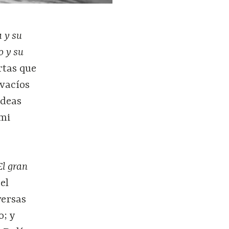
a y su
o y su
rtas que
 vacíos
ideas
mi
El gran
el
versas
o; y