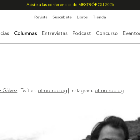
Asiste a las conferencias de MEXTRÓPOLI 2026
Revista
Suscríbete
Libros
Tienda
cias
Columnas
Entrevistas
Podcast
Concurso
Evento
z Gálvez
| Twitter:
otrootroblog
| Instagram:
otrootroblog