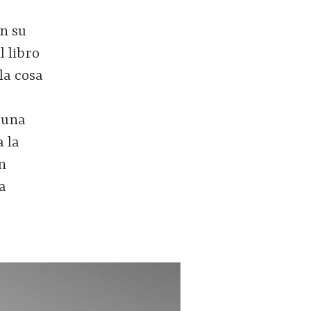
on su
l libro
 la cosa
 una
a la
en
la