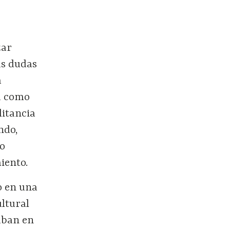
zar
as dudas
a
ba como
litancia
ndo,
 o
iento.
o en una
ultural
daban en