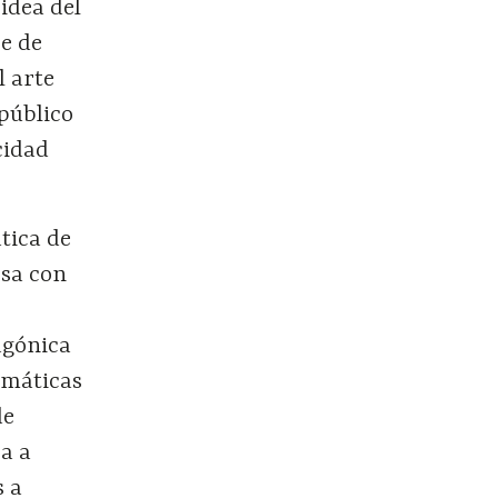
idea del
ce de
l arte
úblico
cidad
tica de
rsa con
gónica
máticas
de
ea a
s a