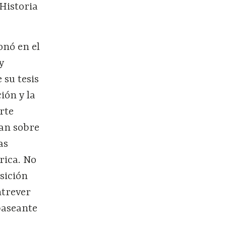
 Historia
nó en el
y
 su tesis
ón y la
arte
an sobre
as
rica. No
sición
ntrever
 paseante