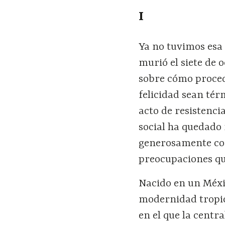
I
Ya no tuvimos esa 
murió el siete d
sobre cómo proced
felicidad sean té
acto de resistenci
social ha quedado
generosamente com
preocupaciones que
Nacido en un Méx
modernidad tropica
en el que la centr