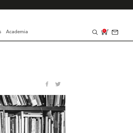
s
Academia
0