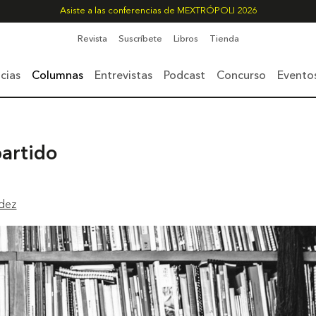
Asiste a las conferencias de MEXTRÓPOLI 2026
Revista
Suscríbete
Libros
Tienda
cias
Columnas
Entrevistas
Podcast
Concurso
Evento
artido
ndez