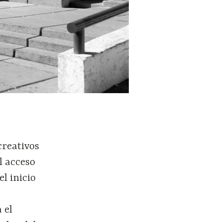
creativos
l acceso
l inicio
 el