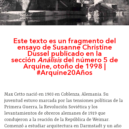
Este texto es un fragmento del
ensayo de Susanne Christine
Dussel publicado en la
sección
Análisis
del número 5 de
Arquine, otoño de 1998 |
#Arquine20Años
Max Cetto nació en 1903 en Coblenza, Alemania. Su
juventud estuvo marcada por las tensiones políticas de la
Primera Guerra, la Revolución Soviética y los
levantamientos de obreros alemanes de 1919 que
condujeron a la reación de la República de Weimar.
Comenzó a estudiar arquitectura en Darmstadt y un año