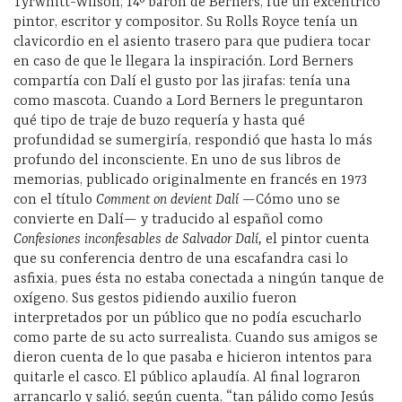
Tyrwhitt-Wilson, 14º barón de Berners, fue un excéntrico
pintor, escritor y compositor. Su Rolls Royce tenía un
clavicordio en el asiento trasero para que pudiera tocar
en caso de que le llegara la inspiración. Lord Berners
compartía con Dalí el gusto por las jirafas: tenía una
como mascota. Cuando a Lord Berners le preguntaron
qué tipo de traje de buzo requería y hasta qué
profundidad se sumergiría, respondió que hasta lo más
profundo del inconsciente. En uno de sus libros de
memorias, publicado originalmente en francés en 1973
con el título
Comment on devient Dalí
—Cómo uno se
convierte en Dalí— y traducido al español como
Confesiones inconfesables de Salvador Dalí,
el pintor cuenta
que su conferencia dentro de una escafandra casi lo
asfixia, pues ésta no estaba conectada a ningún tanque de
oxígeno. Sus gestos pidiendo auxilio fueron
interpretados por un público que no podía escucharlo
como parte de su acto surrealista. Cuando sus amigos se
dieron cuenta de lo que pasaba e hicieron intentos para
quitarle el casco. El público aplaudía. Al final lograron
arrancarlo y salió, según cuenta, “tan pálido como Jesús