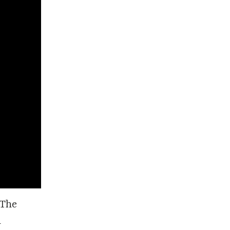
 The
n