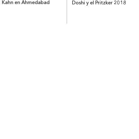
Kahn en Ahmedabad
Doshi y el Pritzker 2018
Contacto
Tienda
Newsletter
Política de devoluciones
Contacto
Envía tu obra
026 ®. Términos y condiciones