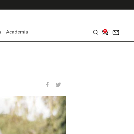
s
Academia
0