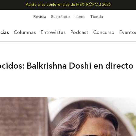
Asiste a las conferencias de MEXTRÓPOLI 2026
Revista
Suscríbete
Libros
Tienda
cias
Columnas
Entrevistas
Podcast
Concurso
Evento
idos: Balkrishna Doshi en directo