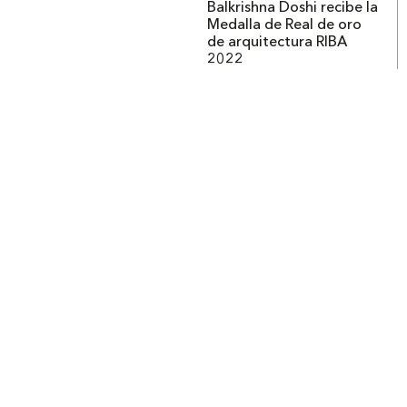
Balkrishna Doshi recibe la
Medalla de Real de oro
de arquitectura RIBA
2022
Institucional
Acerca de Arquine
La Hora Arquine
MEXTRÓPOLI
Edición impresa
Suscripción anual
Anúnciate con nosotros
Arquine. Derechos reservados. 2