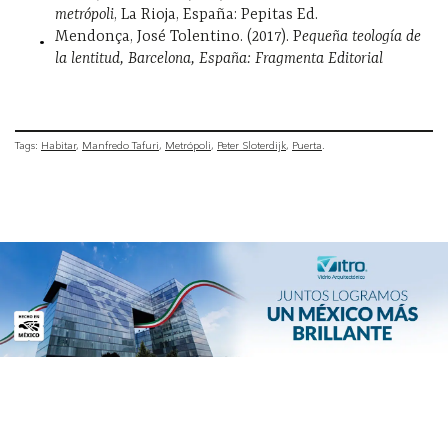
metrópoli
, La Rioja, España: Pepitas Ed.
Mendonça, José Tolentino. (2017). P
equeña teología de
la lentitud, Barcelona, España: Fragmenta Editorial
Tags:
Habitar
Manfredo Tafuri
Metrópoli
Peter Sloterdijk
Puerta