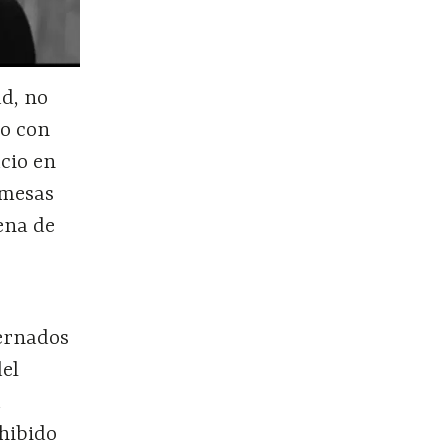
ad, no
to con
cio en
omesas
lena de
ternados
del
a
ohibido