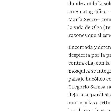
donde anida la sol
cinematográfico –
María Secco– como
la vida de Olga (
razones que el esp
Encerrada y deten
despierta por la p
contra ella, con l
mosquita se integr
paisaje bucólico co
Gregorio Samsa no
dejara su parálisis
muros y las cortin
las alturas, hasta