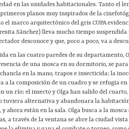
edad en las unidades habitacionales. Tanto el le
primeros planos muy inspirados de la cinefotó
 el marco arquitectónico del gris CUPA evidenc
Teresita Sánchez) lleva mucho tiempo suspendida
ectador desconoce y que, poco a poco, va a descu
ida en las cuatro paredes de su departamento, O
resencia de una mosca en su dormitorio, se para
a chancla en la mano, trapos e insecticida; la ino
a a la composición de un cuadro y se refugia en
n un río; el insecto y Olga han salido del cuarto
 tuviera alternativa y abandonara la habitació
, y ahora están en la sala. Olga busca a la mosca 
as, a través de la ventana se abre la ciudad vista
 que la elimina y gana el combate o torneo, como 