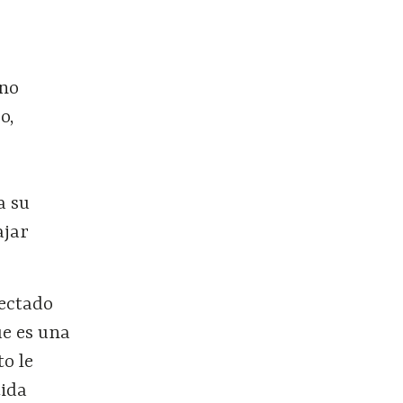
 no
o,
a su
ajar
yectado
ue es una
to le
tida