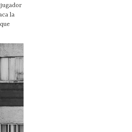
l jugador
aca la
 que