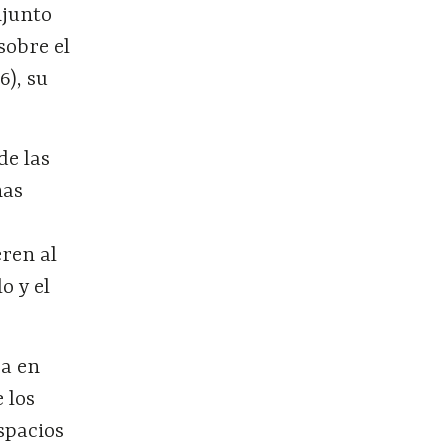
njunto
 sobre el
6), su
de las
nas
eren al
o y el
ca en
 los
spacios