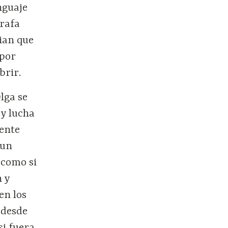
nguaje
grafa
ian que
 por
brir.
lga se
 y lucha
cente
 un
, como si
n y
en los
 desde
si fuera