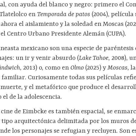
l, con ayuda del blanco y negro: primero el Co
Tlatelolco en
Temporada de patos
(2004), película
y ahora el aislamiento y la soledad en Moscas (202
n el Centro Urbano Presidente Alemán (CUPA).
cineasta mexicano son una especie de paréntesis 
ajes: un ir y venir absurdo (
Lake Tahoe
, 2008), u
ándwich
, 2013) o, como en
Olmo
(2025) y
Moscas
, la
familiar. Curiosamente todas sus películas refi
a muerte, y el metafórico que produce el desarroll
 el de la adolescencia.
l cine de Eimbcke es también espacial, se enmar
tipo arquitectónica delimitada por los muros de
de los personajes se refugian y recluyen. Son e