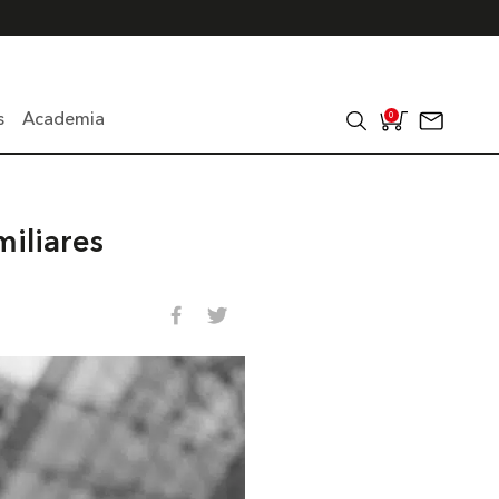
s
Academia
0
miliares