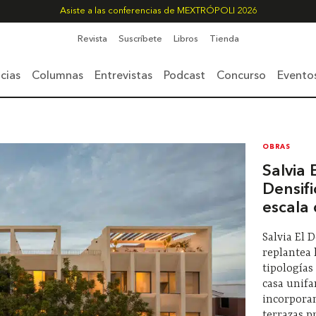
Asiste a las conferencias de MEXTRÓPOLI 2026
Revista
Suscríbete
Libros
Tienda
cias
Columnas
Entrevistas
Podcast
Concurso
Evento
OBRAS
Salvia 
Densifi
escala 
Salvia El 
replantea 
tipologías
casa unifa
incorporan
terrazas p