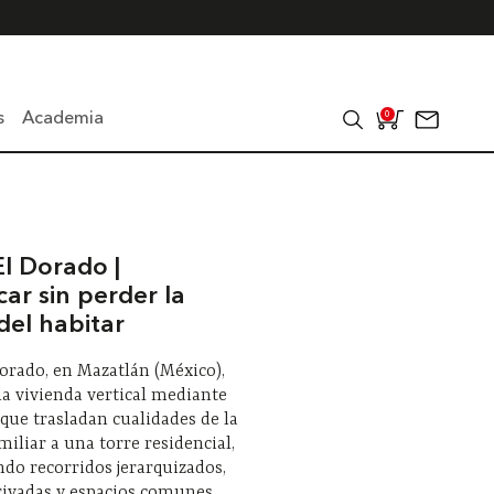
s
Academia
0
El Dorado |
car sin perder la
del habitar
Dorado, en Mazatlán (México),
la vivienda vertical mediante
 que trasladan cualidades de la
miliar a una torre residencial,
do recorridos jerarquizados,
rivadas y espacios comunes