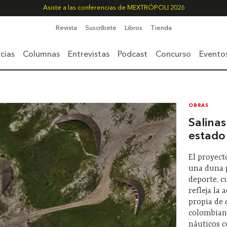
Asiste a las conferencias de MEXTRÓPOLI 2026
Revista
Suscríbete
Libros
Tienda
cias
Columnas
Entrevistas
Podcast
Concurso
Evento
OBRAS
Salinas
estado 
El proyect
una duna p
deporte, c
refleja la 
propia de 
colombiano
náuticos 