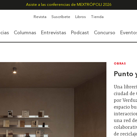
Asiste a las conferencias de MEXTRÓPOLI 2026
Revista
Suscríbete
Libros
Tienda
cias
Columnas
Entrevistas
Podcast
Concurso
Evento
OBRAS
Punto 
Una librer
ciudad de
por Verduz
espacio b
interaccio
una red d
colaborati
de recicla