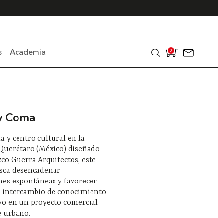
s
Academia
0
y Coma
ía y centro cultural en la
 Querétaro (México) diseñado
co Guerra Arquitectos, este
usca desencadenar
nes espontáneas y favorecer
e intercambio de conocimiento
vo en un proyecto comercial
je urbano.