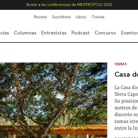
Asiste a las conferencias de MEXTRÓPOLI 2026
Revista
Suscríbete
Libros
Tienda
cias
Columnas
Entrevistas
Podcast
Concurso
Evento
OBRAS
Casa d
La Casa do
Terra Capo
Su posici
metros de
discreto e
ramas irre
entre la l