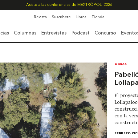
Asiste a las conferencias de MEXTRÓPOLI 2026
Revista
Suscríbete
Libros
Tienda
cias
Columnas
Entrevistas
Podcast
Concurso
Evento
OBRAS
Pabell
Lollap
El proyect
Lollapaloo
construcci
con la ver
constructi
FEBRERO 201