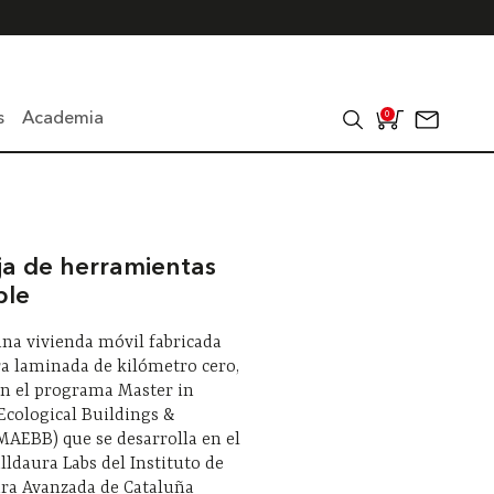
s
Academia
0
ja de herramientas
ble
na vivienda móvil fabricada
a laminada de kilómetro cero,
en el programa Master in
cological Buildings &
(MAEBB) que se desarrolla en el
ldaura Labs del Instituto de
ura Avanzada de Cataluña