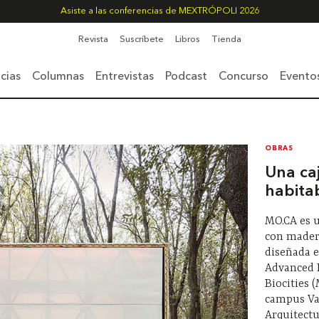
Asiste a las conferencias de MEXTRÓPOLI 2026
Revista
Suscríbete
Libros
Tienda
cias
Columnas
Entrevistas
Podcast
Concurso
Evento
OBRAS
Una ca
habita
MO.CA es u
con mader
diseñada 
Advanced E
Biocities 
campus Val
Arquitect