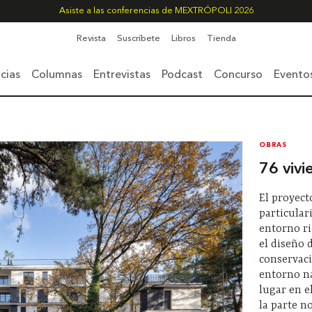
Asiste a las conferencias de MEXTRÓPOLI 2026
Revista
Suscríbete
Libros
Tienda
cias
Columnas
Entrevistas
Podcast
Concurso
Evento
OBRAS
76 viv
El proyect
particular
entorno ri
el diseño d
conservaci
entorno na
lugar en e
la parte n