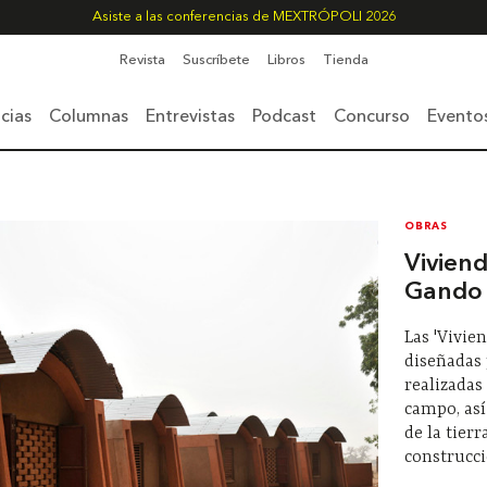
Asiste a las conferencias de MEXTRÓPOLI 2026
Revista
Suscríbete
Libros
Tienda
cias
Columnas
Entrevistas
Podcast
Concurso
Evento
OBRAS
Vivien
Gando
Las 'Vivie
diseñadas 
realizadas
campo, as
de la tier
construcci