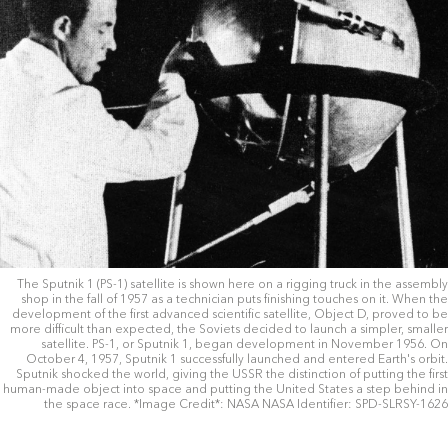
The Sputnik 1 (PS-1) satellite is shown here on a rigging truck in the assembly
shop in the fall of 1957 as a technician puts finishing touches on it. When the
development of the first advanced scientific satellite, Object D, proved to be
more difficult than expected, the Soviets decided to launch a simpler, smaller
satellite. PS-1, or Sputnik 1, began development in November 1956. On
October 4, 1957, Sputnik 1 successfully launched and entered Earth's orbit.
Sputnik shocked the world, giving the USSR the distinction of putting the first
human-made object into space and putting the United States a step behind in
the space race. *Image Credit*: NASA NASA Identifier: SPD-SLRSY-1626