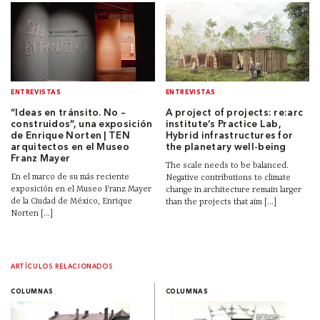
ENTREVISTAS
ENTREVISTAS
“Ideas en tránsito. No –
A project of projects: re:arc
construidos”, una exposición
institute’s Practice Lab,
de Enrique Norten | TEN
Hybrid infrastructures for
arquitectos en el Museo
the planetary well-being
Franz Mayer
The scale needs to be balanced.
En el marco de su más reciente
Negative contributions to climate
exposición en el Museo Franz Mayer
change in architecture remain larger
de la Ciudad de México, Enrique
than the projects that aim [...]
Norten [...]
ARTÍCULOS RELACIONADOS
COLUMNAS
COLUMNAS