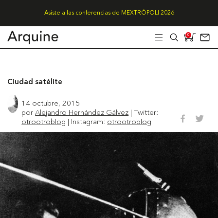
Asiste a las conferencias de MEXTRÓPOLI 2026
0
Ciudad satélite
14 octubre, 2015
por
Alejandro Hernández Gálvez
| Twitter:
otrootroblog
| Instagram:
otrootroblog