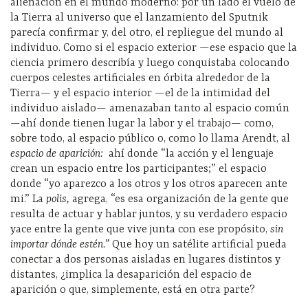
alienación en el mundo moderno: por un lado el vuelo de
la Tierra al universo que el lanzamiento del Sputnik
parecía confirmar y, del otro, el repliegue del mundo al
individuo. Como si el espacio exterior —ese espacio que la
ciencia primero describía y luego conquistaba colocando
cuerpos celestes artificiales en órbita alrededor de la
Tierra— y el espacio interior —el de la intimidad del
individuo aislado— amenazaban tanto al espacio común
—ahí donde tienen lugar la labor y el trabajo— como,
sobre todo, al espacio público o, como lo llama Arendt, al
espacio de aparición:
ahí donde “la acción y el lenguaje
crean un espacio entre los participantes;” el espacio
donde “yo aparezco a los otros y los otros aparecen ante
mi.” La
polis,
agrega, “es esa organización de la gente que
resulta de actuar y hablar juntos, y su verdadero espacio
yace entre la gente que vive junta con ese propósito,
sin
importar dónde estén.”
Que hoy un satélite artificial pueda
conectar a dos personas aisladas en lugares distintos y
distantes, ¿implica la desaparición del espacio de
aparición o que, simplemente, está en otra parte?