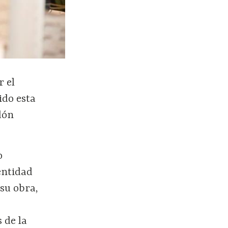
r el
ido esta
dón
o
entidad
 su obra,
 de la