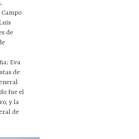
,
to Campo
Luis
es de
de
ña; Eva
stas de
eneral
do fue el
o, y la
eral de