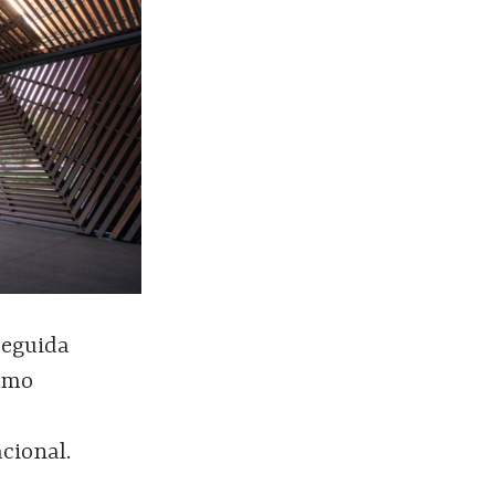
seguida
como
cional.