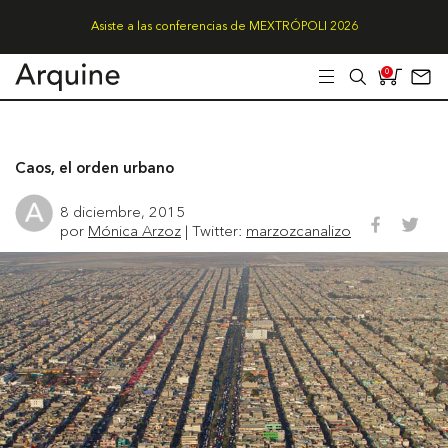
Asiste a las conferencias de MEXTRÓPOLI 2026
0
Caos, el orden urbano
8 diciembre, 2015
por
Mónica Arzoz
| Twitter:
marzozcanalizo