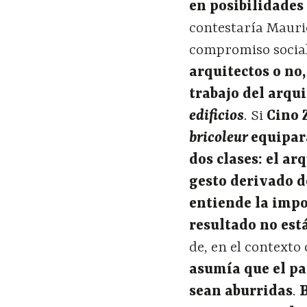
en posibilidades 
contestaría Mauri
compromiso socia
arquitectos o no
trabajo del arqu
edificios
.
Si
Cino 
bricoleur
equipar
dos clases: el ar
gesto derivado d
entiende la impo
resultado no está
de, en el contexto
asumía que el pa
sean aburridas
.
B