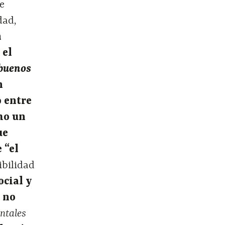
e
dad,
n
 el
buenos
n
o entre
omo un
ue
 “el
ibilidad
ocial y
s no
ntales