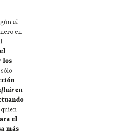
algún
al
imero en
l
el
 los
 sólo
cción
nfluir
en
actuando
quien
ara el
nsa más