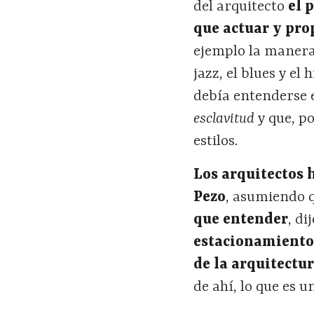
del arquitecto
el 
que actuar y pr
ejemplo la manera
jazz, el blues y el
debía entenderse
esclavitud
y que, p
estilos.
Los arquitectos
Pezo
, asumiendo 
que entender
, di
estacionamientos
de la arquitectu
de ahí, lo que es u