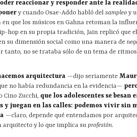
poder reaccionar y responder ante la realida
oponer
y cuando Osae-Addo habló del
sampleo
y 
 en que los músicos en Gahna retoman la influe
 hip-hop en su propia tradición, Jain replicó que e
 en su dimensión social como una manera de
neg
or tanto, no se trataba sólo de un tema de ritmos
 hacemos arquitectura
—dijo seriamente
Maur
que no había redundancia en la evidencia—
per
jo Cino Zucchi,
que los adolescentes se besan e
 y juegan en las calles: podemos vivir sin 
ra
—claro, depende qué entendamos por arquitec
n arquitecto y lo que implica su
profesión.