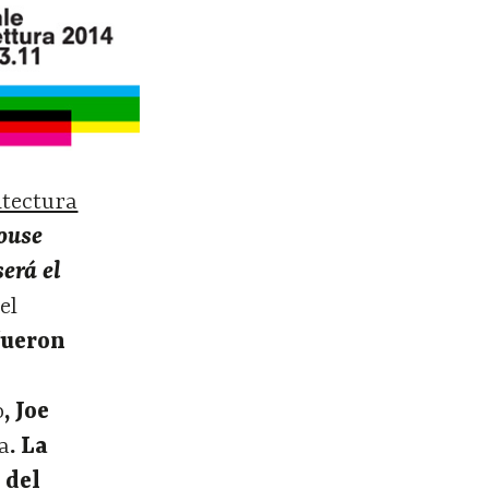
itectura
ouse
será el
el
fueron
o
, Joe
a
. La
 del