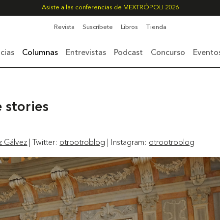
Asiste a las conferencias de MEXTRÓPOLI 2026
Revista
Suscríbete
Libros
Tienda
cias
Columnas
Entrevistas
Podcast
Concurso
Evento
 stories
z Gálvez
| Twitter:
otrootroblog
| Instagram:
otrootroblog