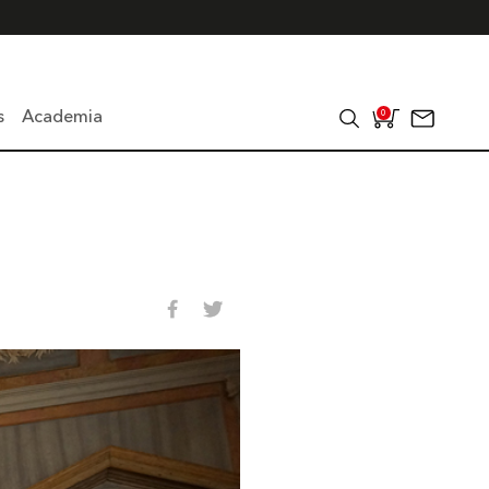
s
Academia
0