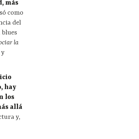
d, más
usó como
ncia del
l blues
ociar la
 y
icio
o, hay
n los
más allá
tura y,