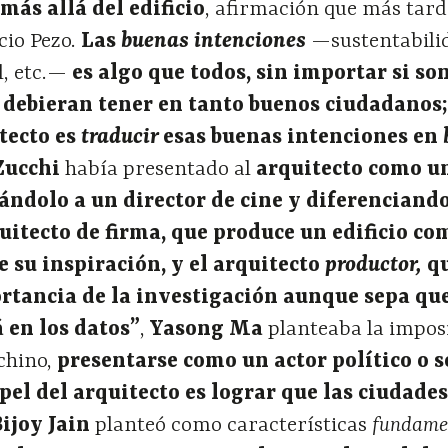
más allá del edificio
, afirmación que más tard
cio Pezo.
Las
buenas intenciones
—sustentabili
l, etc.—
es algo que todos, sin importar si so
, debieran tener en tanto buenos ciudadanos;
itecto es
traducir
esas buenas intenciones en
Zucchi
había presentado al
arquitecto como u
ándolo a un director de cine y diferenciand
quitecto de firma, que produce un edificio c
e su inspiración, y el arquitecto
productor,
q
rtancia de la investigación aunque sepa que
 en los datos”
,
Yasong Ma
planteaba la impos
 chino,
presentarse como un actor político o s
pel del arquitecto es lograr que las ciudade
ijoy Jain
planteó como características
fundame