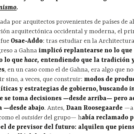
nismo
.
ada por arquitectos provenientes de países de 
ición arquitectónica occidental y moderna, el pr
 fue
Osae-Addo
: tras estudiar en la Architectura
egreso a Gahna
implicó replantearse no lo que 
o lo que
hace,
entendiendo que la tradición y
es
, en un caso como el de Gahna, era algo que no
r sino, a veces, que construir:
modos de produ
íticas y estrategias de gobierno, buscando
i
ue se toma decisiones —desde arriba— pero 
a —desde abajo
. Antes,
Daan Roosegaarde
—a 
 como el
outsider
del grupo— h
abía reclamado p
pel de previsor del futuro: alquilen que pie