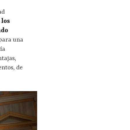
ad
 los
ndo
para una
ía
tajas,
entos, de