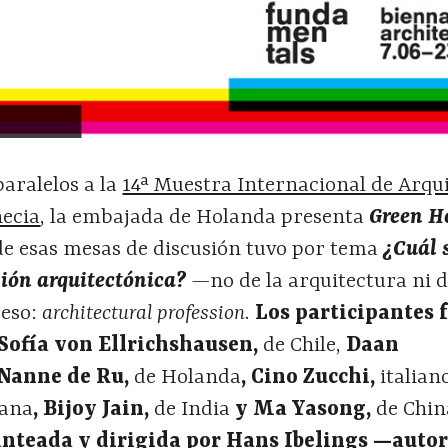
paralelos a la
14ª Muestra Internacional de Arqu
necia
, la embajada de Holanda presenta
Green H
de esas mesas de discusión tuvo por tema
¿Cuál 
sión arquitectónica?
—
no de la arquitectura ni d
 eso:
architectural profession
.
Los participantes 
Sofía von Ellrichshausen,
de Chile,
Daan
Nanne de Ru,
de Holanda
, Cino Zucchi,
italian
hana
, Bijoy Jain,
de India
y Ma Yasong,
de Chin
anteada y dirigida por Hans Ibelings —autor