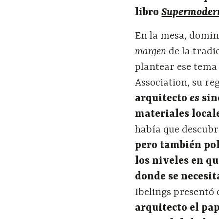
libro
Supermoder
En la mesa, domin
margen
de la trad
plantear ese tema
Association, su r
arquitecto
es
sin
materiales local
había que descubri
pero también pol
los niveles en q
donde se necesit
Ibelings presentó
arquitecto el pa