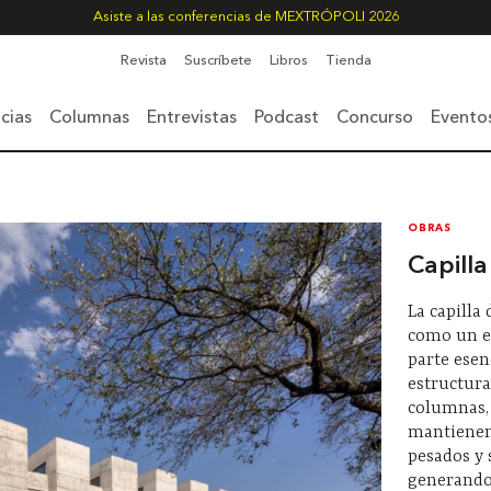
Asiste a las conferencias de MEXTRÓPOLI 2026
Revista
Suscríbete
Libros
Tienda
cias
Columnas
Entrevistas
Podcast
Concurso
Evento
OBRAS
Capill
La capilla
como un es
parte esen
estructura
columnas, 
mantienen
pesados y
generando 