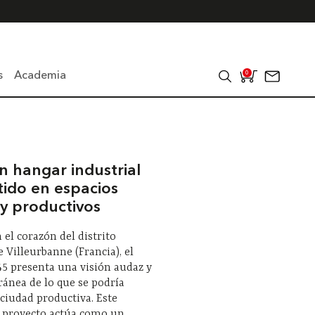
s
Academia
0
n hangar industrial
tido en espacios
 y productivos
 el corazón del distrito
 Villeurbanne (Francia), el
45 presenta una visión audaz y
ánea de lo que se podría
ciudad productiva. Este
 proyecto actúa como un