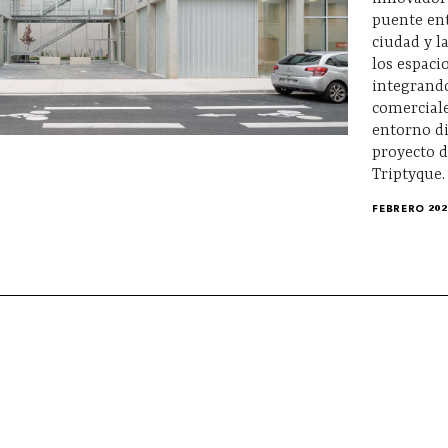
puente ent
ciudad y l
los espac
integrand
comercial
entorno d
proyecto d
Triptyque.
FEBRERO 202