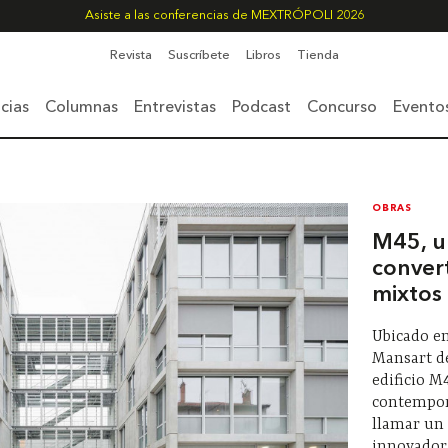
Asiste a las conferencias de MEXTRÓPOLI 2026
Revista
Suscríbete
Libros
Tienda
cias
Columnas
Entrevistas
Podcast
Concurso
Evento
OBRAS
M45, u
conver
mixtos
Ubicado en
Mansart de
edificio M
contempor
llamar un 
innovador