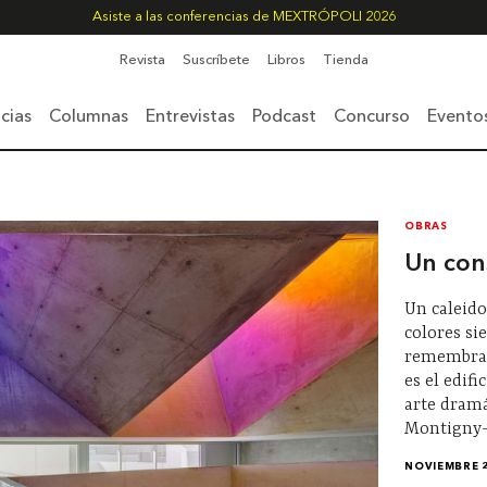
Asiste a las conferencias de MEXTRÓPOLI 2026
Revista
Suscríbete
Libros
Tienda
cias
Columnas
Entrevistas
Podcast
Concurso
Evento
OBRAS
Un cons
Un caleido
colores s
remembranz
es el edif
arte dramá
Montigny-
NOVIEMBRE 