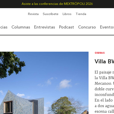
Asiste a las conferencias de MEXTRÓPOLI 2026
Revista
Suscríbete
Libros
Tienda
cias
Columnas
Entrevistas
Podcast
Concurso
Evento
OBRAS
Villa 
El paisaje
la Villa B
Mecanoo. 
doble cur
inconfundi
En el lado
a dos agua
escena cal