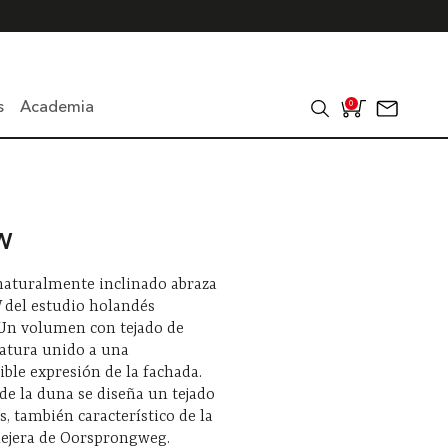
s
Academia
0
BW
 naturalmente inclinado abraza
W del estudio holandés
Un volumen con tejado de
vatura unido a una
ble expresión de la fachada.
 de la duna se diseña un tejado
s, también característico de la
lejera de Oorsprongweg.