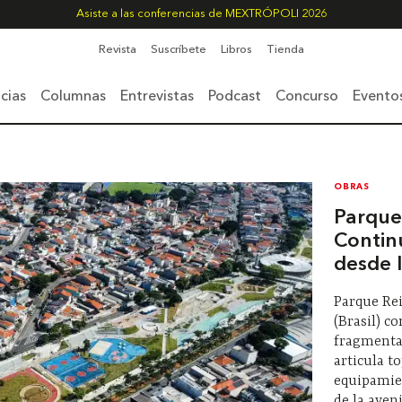
Asiste a las conferencias de MEXTRÓPOLI 2026
Revista
Suscríbete
Libros
Tienda
cias
Columnas
Entrevistas
Podcast
Concurso
Evento
OBRAS
Parque 
Contin
desde 
Parque Rei
(Brasil) c
fragmenta
articula t
equipamie
de la aven