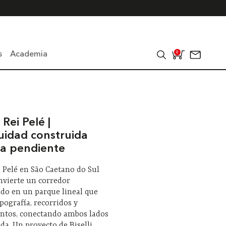
s
Academia
0
Rei Pelé |
uidad construida
la pendiente
 Pelé en São Caetano do Sul
onvierte un corredor
do en un parque lineal que
opografía, recorridos y
ntos, conectando ambos lados
ida. Un proyecto de Biselli