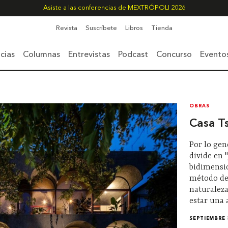
Asiste a las conferencias de MEXTRÓPOLI 2026
Revista
Suscríbete
Libros
Tienda
cias
Columnas
Entrevistas
Podcast
Concurso
Evento
OBRAS
Casa T
Por lo gen
divide en 
bidimensio
método de 
naturaleza
estar una a
SEPTIEMBRE 