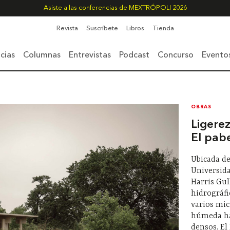
Asiste a las conferencias de MEXTRÓPOLI 2026
Revista
Suscríbete
Libros
Tienda
cias
Columnas
Entrevistas
Podcast
Concurso
Evento
OBRAS
Ligerez
El pab
Ubicada de
Universida
Harris Gul
hidrográfi
varios mic
húmeda ha
densos. El