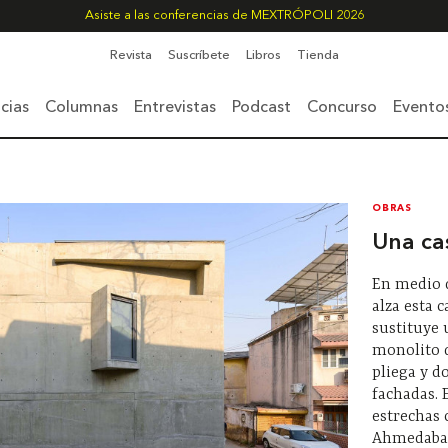
Asiste a las conferencias de MEXTRÓPOLI 2026
Revista
Suscríbete
Libros
Tienda
cias
Columnas
Entrevistas
Podcast
Concurso
Evento
OBRAS
Una ca
En medio d
alza esta 
sustituye 
monolito d
pliega y do
fachadas. 
estrechas 
Ahmedabad