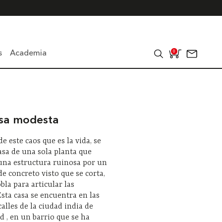
s
Academia
0
sa modesta
e este caos que es la vida, se
casa de una sola planta que
una estructura ruinosa por un
e concreto visto que se corta,
bla para articular las
Esta casa se encuentra en las
calles de la ciudad india de
 , en un barrio que se ha