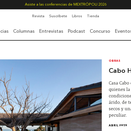
Asiste a las conferencias de MEXTRÓPOLI 2026
Revista
Suscríbete
Libros
Tienda
cias
Columnas
Entrevistas
Podcast
Concurso
Evento
OBRAS
Cabo 
Casa Cabo 
quienes la
condicione
árido, de 
secos y u
peculiar.
ABRIL 2019