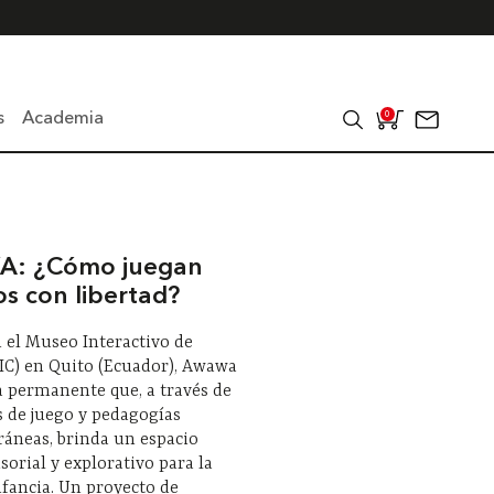
s
Academia
0
: ¿Cómo juegan
os con libertad?
 el Museo Interactivo de
IC) en Quito (Ecuador), Awawa
a permanente que, a través de
s de juego y pedagogías
áneas, brinda un espacio
nsorial y explorativo para la
fancia. Un proyecto de