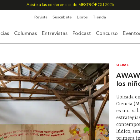
Asiste a las conferencias de MEXTRÓPOLI 2026
Revista
Suscríbete
Libros
Tienda
cias
Columnas
Entrevistas
Podcast
Concurso
Evento
OBRAS
AWAWA
los niñ
Ubicada en
Ciencia (M
es una sal
estrategia
contempor
lúdico, se
primera in