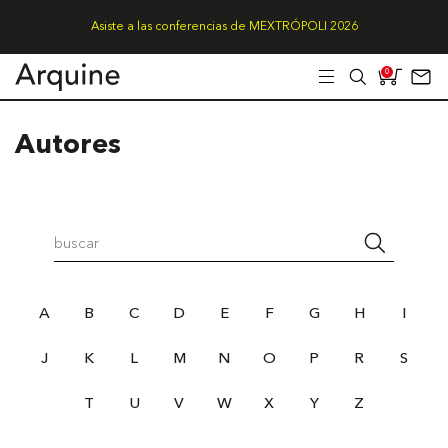
Asiste a las conferencias de MEXTRÓPOLI 2026
0
Autores
A
B
C
D
E
F
G
H
I
J
K
L
M
N
O
P
R
S
T
U
V
W
X
Y
Z