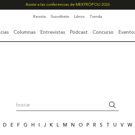
Asiste a las conferencias de MEXTRÓPOLI 2026
Revista
Suscríbete
Libros
Tienda
cias
Columnas
Entrevistas
Podcast
Concurso
Evento
D
E
F
G
H
I
J
K
L
M
N
O
P
R
S
T
U
V
W