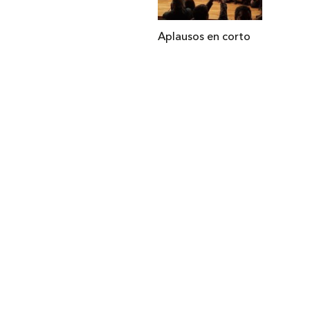
Aplausos en corto
Institucional
Acerca de Arquine
La Hora Arquine
MEXTRÓPOLI
Edición impresa
Suscripción anual
Anúnciate con nosotros