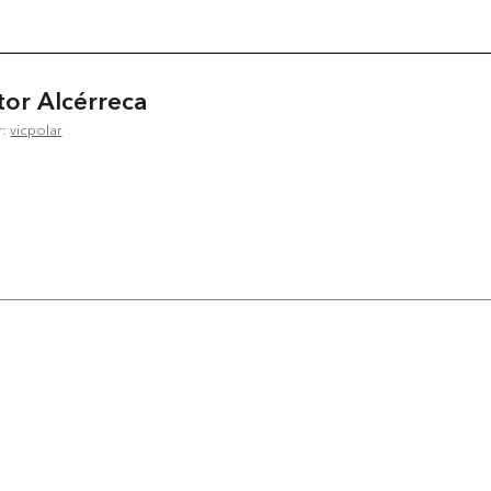
tor Alcérreca
r:
vicpolar