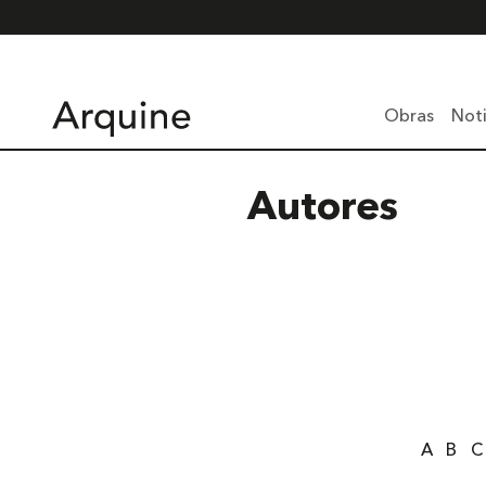
Obras
Noti
Autores
A
B
C