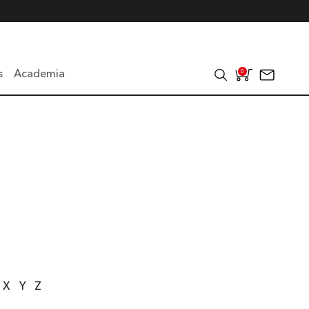
s
Academia
0
X
Y
Z