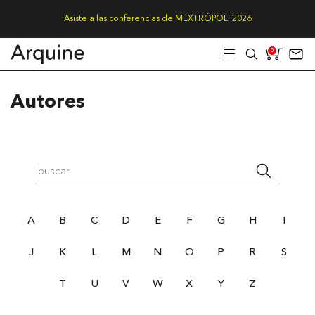
Asiste a las conferencias de MEXTRÓPOLI 2026
0
Autores
A
B
C
D
E
F
G
H
I
J
K
L
M
N
O
P
R
S
T
U
V
W
X
Y
Z