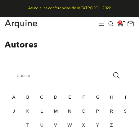
Asiste a las conferencias de MEXTRÓPOLI 2026
0
Autores
A
B
C
D
E
F
G
H
I
J
K
L
M
N
O
P
R
S
T
U
V
W
X
Y
Z