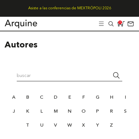
Asiste a las conferencias de MEXTRÓPOLI 2026
0
Autores
A
B
C
D
E
F
G
H
I
J
K
L
M
N
O
P
R
S
T
U
V
W
X
Y
Z