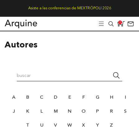
Asiste a las conferencias de MEXTRÓPOLI 2026
0
Autores
A
B
C
D
E
F
G
H
I
J
K
L
M
N
O
P
R
S
T
U
V
W
X
Y
Z