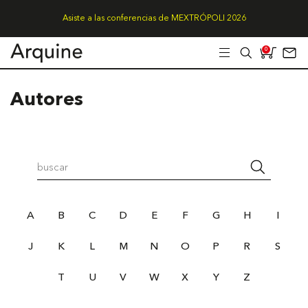
Asiste a las conferencias de MEXTRÓPOLI 2026
0
Autores
A
B
C
D
E
F
G
H
I
J
K
L
M
N
O
P
R
S
T
U
V
W
X
Y
Z