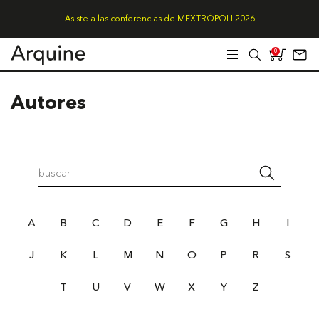
Asiste a las conferencias de MEXTRÓPOLI 2026
0
Autores
A
B
C
D
E
F
G
H
I
J
K
L
M
N
O
P
R
S
T
U
V
W
X
Y
Z