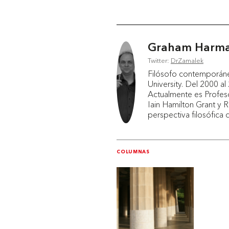
Graham Harm
Twitter:
DrZamalek
Filósofo contemporáne
University. Del 2000 a
Actualmente es Profeso
Iain Hamilton Grant y 
perspectiva filosófica
COLUMNAS