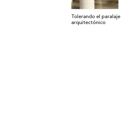
Tolerando el paralaje
arquitectónico
Institucional
Acerca de Arquine
La Hora Arquine
MEXTRÓPOLI
Edición impresa
Suscripción anual
Anúnciate con nosotros