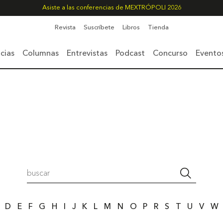
Asiste a las conferencias de MEXTRÓPOLI 2026
Revista
Suscríbete
Libros
Tienda
cias
Columnas
Entrevistas
Podcast
Concurso
Evento
D
E
F
G
H
I
J
K
L
M
N
O
P
R
S
T
U
V
W