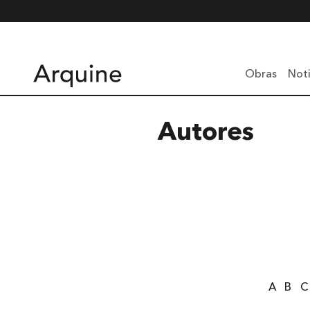
Obras
Noti
Autores
A
B
C