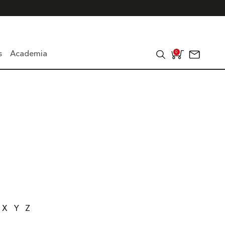
s
Academia
0
X
Y
Z