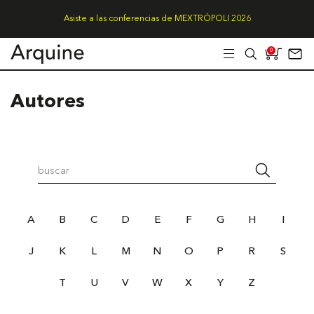
Asiste a las conferencias de MEXTRÓPOLI 2026
0
Autores
A
B
C
D
E
F
G
H
I
J
K
L
M
N
O
P
R
S
T
U
V
W
X
Y
Z