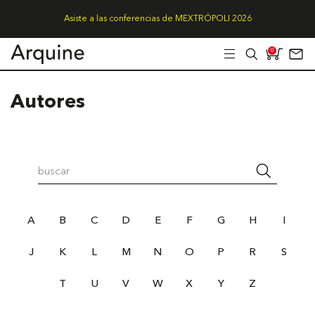
Asiste a las conferencias de MEXTRÓPOLI 2026
0
Autores
A
B
C
D
E
F
G
H
I
J
K
L
M
N
O
P
R
S
T
U
V
W
X
Y
Z