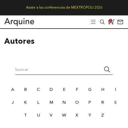
Asiste a las conferencias de MEXTRÓPOLI 2026
0
Autores
A
B
C
D
E
F
G
H
I
J
K
L
M
N
O
P
R
S
T
U
V
W
X
Y
Z