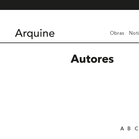
Obras
Noti
Autores
A
B
C