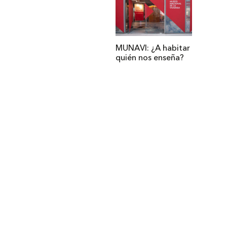
MUNAVI: ¿A habitar
quién nos enseña?
Institucional
Acerca de Arquine
La Hora Arquine
MEXTRÓPOLI
Edición impresa
Suscripción anual
Anúnciate con nosotros