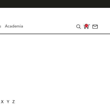
s
Academia
0
X
Y
Z