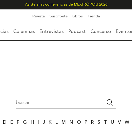
Asiste a las conferencias de MEXTRÓPOLI 2026
Revista
Suscríbete
Libros
Tienda
cias
Columnas
Entrevistas
Podcast
Concurso
Evento
D
E
F
G
H
I
J
K
L
M
N
O
P
R
S
T
U
V
W