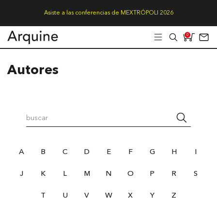
Asiste a las conferencias de MEXTRÓPOLI 2026
0
Autores
A
B
C
D
E
F
G
H
I
J
K
L
M
N
O
P
R
S
T
U
V
W
X
Y
Z