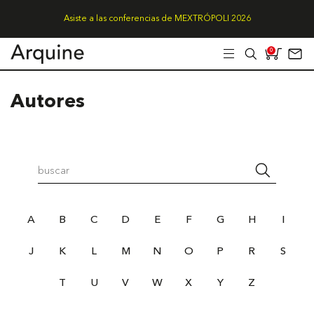
Asiste a las conferencias de MEXTRÓPOLI 2026
0
Autores
A
B
C
D
E
F
G
H
I
J
K
L
M
N
O
P
R
S
T
U
V
W
X
Y
Z