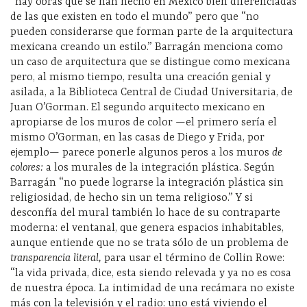
“hay obras que se han hecho en México bien diferenciadas
de las que existen en todo el mundo” pero que “no
pueden considerarse que forman parte de la arquitectura
mexicana creando un estilo.” Barragán menciona como
un caso de arquitectura que se distingue como mexicana
pero, al mismo tiempo, resulta una creación genial y
asilada, a la Biblioteca Central de Ciudad Universitaria, de
Juan O’Gorman. El segundo arquitecto mexicano en
apropiarse de los muros de color —el primero sería el
mismo O’Gorman, en las casas de Diego y Frida, por
ejemplo— parece ponerle algunos peros a los muros
de
colores:
a los murales de la integración plástica. Según
Barragán “no puede lograrse la integración plástica sin
religiosidad, de hecho sin un tema religioso.” Y si
desconfía del mural también lo hace de su contraparte
moderna: el ventanal, que genera espacios inhabitables,
aunque entiende que no se trata sólo de un problema de
transparencia literal,
para usar el término de Collin Rowe:
“la vida privada, dice, esta siendo relevada y ya no es cosa
de nuestra época. La intimidad de una recámara no existe
más con la televisión y el radio: uno está viviendo el