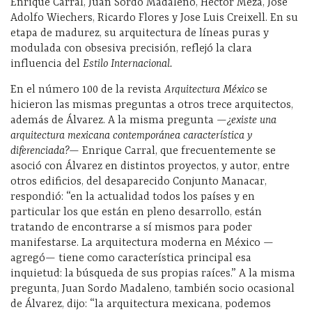
Enrique Carral, Juan Sordo Madaleno, Hector Meza, Jose
Adolfo Wiechers, Ricardo Flores y Jose Luis Creixell. En su
etapa de madurez, su arquitectura de líneas puras y
modulada con obsesiva precisión, reflejó la clara
influencia del
Estilo Internacional.
En el número 100 de la revista
Arquitectura México
se
hicieron las mismas preguntas a otros trece arquitectos,
además de Álvarez. A la misma pregunta —
¿existe una
arquitectura mexicana contemporánea característica y
diferenciada?—
Enrique Carral, que frecuentemente se
asoció con Álvarez en distintos proyectos, y autor, entre
otros edificios, del desaparecido Conjunto Manacar,
respondió: “en la actualidad todos los países y en
particular los que están en pleno desarrollo, están
tratando de encontrarse a sí mismos para poder
manifestarse. La arquitectura moderna en México —
agregó— tiene como característica principal esa
inquietud: la búsqueda de sus propias raíces.” A la misma
pregunta, Juan Sordo Madaleno, también socio ocasional
de Álvarez, dijo: “la arquitectura mexicana, podemos