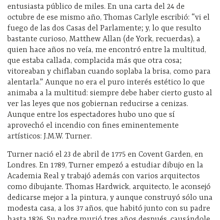
entusiasta público de miles. En una carta del 24 de
octubre de ese mismo año, Thomas Carlyle escribió: “vi el
fuego de las dos Casas del Parlamente; y, lo que resulto
bastante curioso, Matthew Allan (de York, recuerdas), a
quien hace años no veía, me encontró entre la multitud,
que estaba callada, complacida más que otra cosa;
vitoreaban y chiflaban cuando soplaba la brisa, como para
alentarla.” Aunque no era el puro interés estético lo que
animaba a la multitud: siempre debe haber cierto gusto al
ver las leyes que nos gobiernan reducirse a cenizas.
Aunque entre los espectadores hubo uno que sí
aprovechó el incendio con fines eminentemente
artísticos: J.M.W. Turner.
Turner nació el 23 de abril de 1775 en Covent Garden, en
Londres. En 1789, Turner empezó a estudiar dibujo en la
Academia Real y trabajó además con varios arquitectos
como dibujante. Thomas Hardwick, arquitecto, le aconsejó
dedicarse mejor a la pintura, y aunque construyó sólo una
modesta casa, a los 37 años, que habitó junto con su padre
hasta 1826. Su padre murió tres años después, causándole