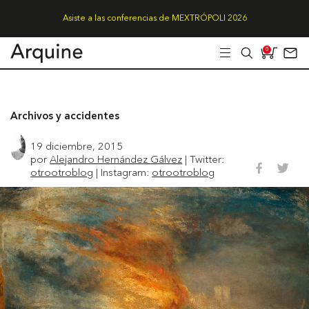
Asiste a las conferencias de MEXTRÓPOLI 2026
0
Archivos y accidentes
19 diciembre, 2015
por
Alejandro Hernández Gálvez
| Twitter:
otrootroblog
| Instagram:
otrootroblog